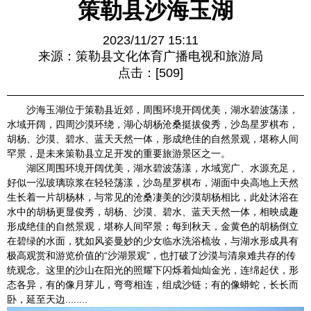
策勒县沙海玉湖
2023/11/27 15:11
来源：策勒县文化体育广播电视和旅游局
点击：[
509
]
沙海玉湖位于策勒县近郊，周围环境开阔优美，湖水碧波荡漾，
水域开阔，四周沙漠环绕，湖心胡杨沧桑挺拔俊秀，沙岛星罗棋布，
胡杨、沙漠、碧水、蓝天天然一体，形成绝佳的自然景观，堪称人间
罕景，是未来策勒县立足开发的重要旅游景区之一。
湖区周围环境开阔优美，湖水碧波荡漾，水域宽广、水源充足，
好似一泓玻璃琼浆在轻轻荡漾，沙岛星罗棋布，湖面中央高地上天然
生长着一片胡杨林，与常见的沧桑凄美的沙漠胡杨相比，此处沐浴在
水中的胡杨更显俊秀，胡杨、沙漠、碧水、蓝天天然一体，相映成趣
形成绝佳的自然景观，堪称人间罕景；每到秋天，金黄色的胡杨倒立
在碧绿的水面，犹如风姿曼妙的少女临水洗浴梳妆，与湖水形成具有
极高观赏和游览价值的“沙湖景观”，也打破了沙漠与清泉难共存的传
统观念。这里的沙山在阳光的照耀下闪烁着灿灿金光，连绵起伏，形
态各异，有的像月芽儿，弯弯相连，组成沙链；有的像蟒蛇，长长而
卧，延至天边........