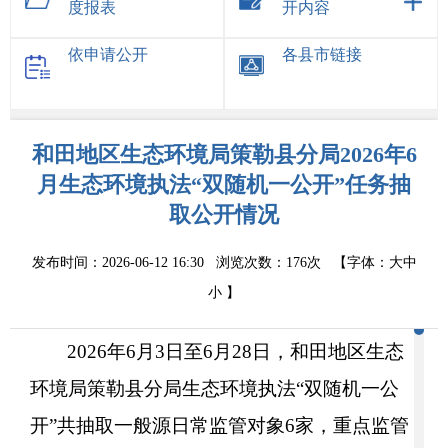
度报表
开内容
依申请公开
各县市链接
和田地区生态环境局策勒县分局2026年6
月生态环境执法“双随机一公开”任务抽
取公开情况
发布时间：2026-06-12 16:30
浏览次数：
176次
【字体：
大
中
小
】
202
6
年
6
月
3
日至
6
月
28
日，和田地区生态
环境局策勒县分局生态环境
执法
“双随机
一公
开
”共抽取一般源日常监管对象
6家
，重点监管