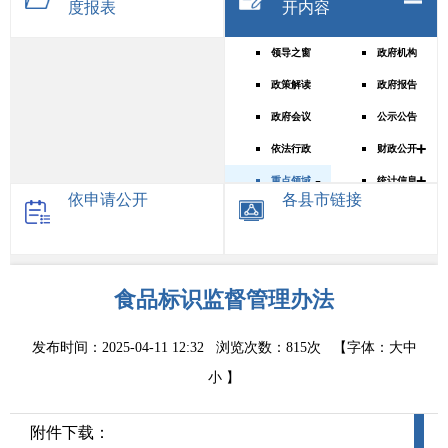
度报表
开内容
领导之窗
政府机构
政策解读
政府报告
政府会议
公示公告
+
依法行政
财政公开
-
+
重点领域信息公开
统计信息
依申请公开
各县市链接
基层政务公开目录
医疗卫生
公务员招考
食品药品监管
建议提案办理
食品标识监督管理办法
稳岗就业
+
重大行政决策预公开
行政事业性收费
养老服务
发布时间：2025-04-11 12:32
浏览次数：
815次
【字体：
大
中
政府采购
小
】
公共文化服务
政务“五公开”
社会救助
附件下载：
领导致辞