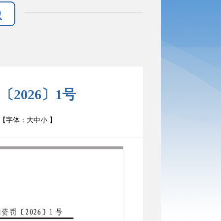
2026〕1号
【字体：
大
中
小
】