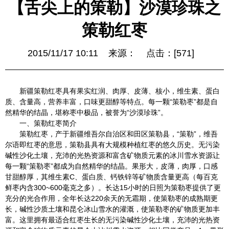
【舌尖上的策勒】沙漠珍珠之
策勒红枣
2015/11/17 10:11
来源：
点击：[
571
]
新疆策勒红枣具有果实红润、肉厚、皮薄、核小，维生素、蛋白
质、含量高，营养丰富，口味更甜醇等特点。每一颗“策勒枣”都是自
然精华的结晶，堪称枣中极品，被誉为“沙漠珍珠”。
一、策勒红枣简介
策勒红枣，产于新疆维吾尔自治区和田区策勒县，“策勒”，维吾
尔语即红枣的意思，策勒县具有大规模种植红枣的悠久历史。无污染
碱性沙化土壤，充沛的光热资源和富含矿物质元素的冰川雪水资源让
每一颗“策勒枣”都成为自然精华的结晶。果形大，皮薄，肉厚，口感
甘甜醇厚，其维生素C、蛋白质、钙铁锌等矿物质含量更高（每百克
鲜枣内含300~600毫克之多）。长达15小时的日照为策勒枣提供了更
充分的光合作用，全年长达220余天的无霜期，使策勒枣的成熟期更
长，碱性沙质土壤和昆仑冰山雪水的灌溉，使策勒枣的矿物质更加丰
富。这里拥有最适合红枣生长的无污染碱性沙化土壤，充沛的光热资