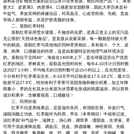
源和富含矿物质元素的昆仑山冰川雪水资源。相比同类产品：1、果形
更大2、皮更薄3、肉更厚4、口感更加甘甜醇厚，因此大枣历来是补
中益气、养血安神的保健佳品，对高血压、心血管疾病、失眠、贫血
等病人都很有益，亦是护肤美颜的佳食。
二、策勒红枣特性
策勒红枣采用雪水灌溉，不施农药化肥，是真正意义上的无污染
无公害的“天然绿色食品”。是直接从农家采摘，每一颗都是特级大枣
中的精选。策勒红枣与其他地区同种枣类相比，具有核小、个大、皮
薄、肉厚、口感极佳的特质，这是由新疆特定的地理气候环境决定
的。策勒位于北纬40°，海拔在1400米上下，是全球最适宜出产优质
红枣的地区。枣树喜光，策勒县光照时间长，每年4-10月计日照时数
达2027.1小时，平均每天的日照时数可达10小时以上，且光照度强，
十分有利于红枣果实生长；8-10月平均日较差在17.5-18.2℃，最大日
较差可达27.8℃，特别有利于枣果可溶固形物和糖分积累，加之年降
雨量小，枣的生长其水分来源为冰雪雾化形成的雨露滋润，所以营养
成分积累丰，含糖量很高，口感极佳！
三、药用价值
红枣不但是美味果品，还是滋补良药，有强筋壮骨、补血行气、
滋颐润颜之功效。红枣能作为药用，早在《本草纲目》中就有记述。
说红枣能“补气益中，滋脾土，润心肺，调营养，缓阴血，生津液。枣
可用于清血液降血脂、调血压、贫血、肺虚咳嗽、神经衰弱、失眠
等。既含糖类、氨基酸、铁、钙、磷、镁、钾、皂甙、生物碱、黄