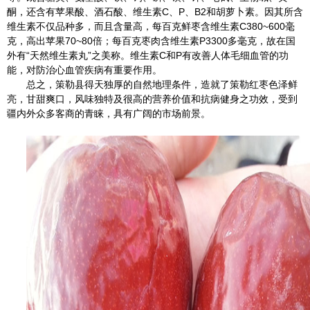
酮，还含有苹果酸、酒石酸、维生素C、P、B2和胡萝卜素。因其所含
维生素不仅品种多，而且含量高，每百克鲜枣含维生素C380~600毫
克，高出苹果70~80倍；每百克枣肉含维生素P3300多毫克，故在国
外有“天然维生素丸”之美称。维生素C和P有改善人体毛细血管的功
能，对防治心血管疾病有重要作用。
总之，策勒县得天独厚的自然地理条件，造就了策勒红枣色泽鲜
亮，甘甜爽口，风味独特及很高的营养价值和抗病健身之功效，受到
疆内外众多客商的青睐，具有广阔的市场前景。