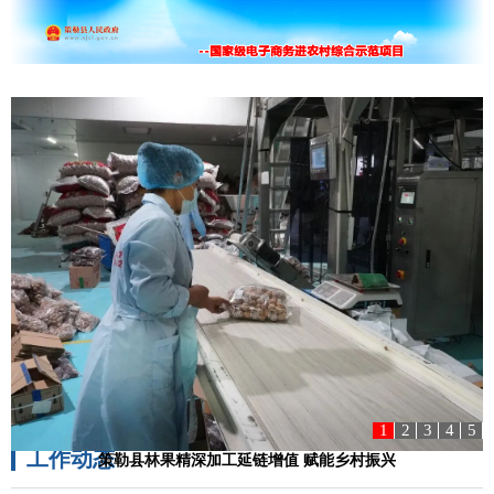
1
2
3
4
5
工作动态
乡
策勒县林果精深加工延链增值 赋能乡村振兴